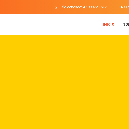
Fale conosco: 47 99972-0617
Nos 
INICIO
SO