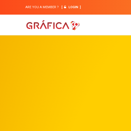
ARE YOU A MEMBER ?
[
LOGIN
]